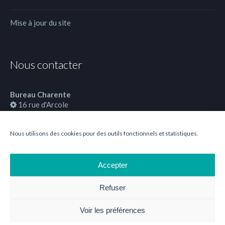
Mise à jour du site
Nous contacter
Bureau Charente
16 rue d'Arcole
16000 Angoulême
Nous utilisons des cookies pour des outils fonctionnels et statistiques.
06 26 32 09 95
Accepter
Refuser
Voir les préférences
Copyright 2008- 2026
Magineo
| Tous droits réservés