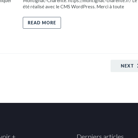
niquer
Montignac-Charente. https://montignac-charente.fr/ Le 
été réalisé avec le CMS WordPress. Merci à toute
READ MORE
NEXT
voir +
Derniers articles