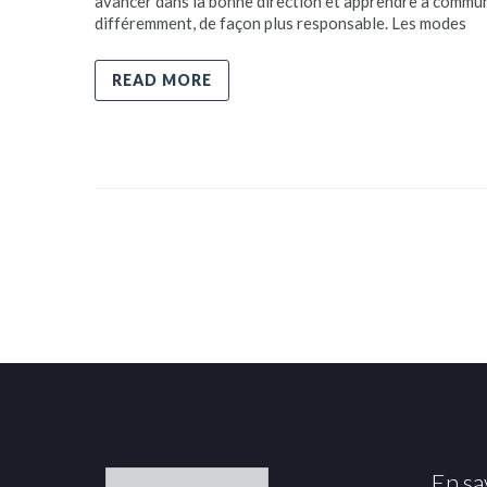
avancer dans la bonne direction et apprendre à commu
différemment, de façon plus responsable. Les modes
READ MORE
En sa