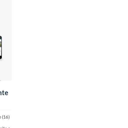
nte
 (16)