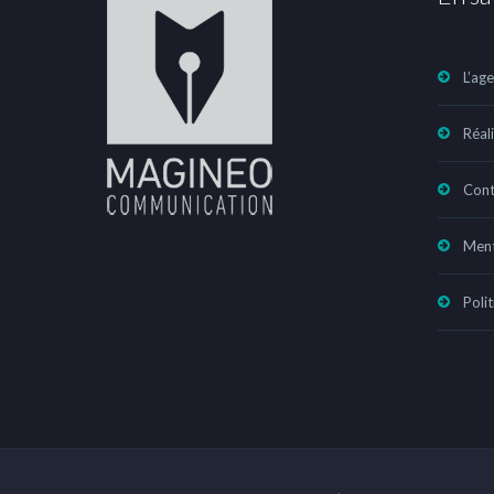
L’ag
Réal
Cont
Ment
Polit